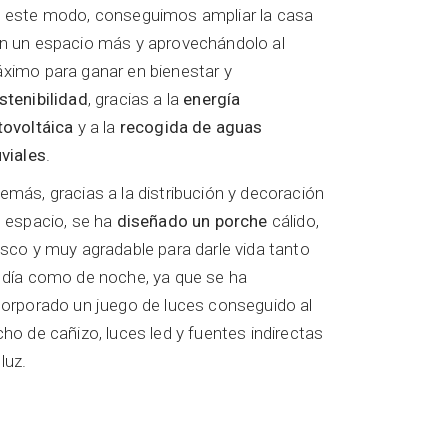
 este modo, conseguimos ampliar la casa
n un espacio más y aprovechándolo al
ximo para ganar en bienestar y
stenibilidad
, gracias a la
energía
tovoltáica
y a la
recogida de aguas
uviales
.
emás, gracias a la distribución y decoración
l espacio, se ha
diseñado un porche
cálido,
esco y muy agradable para darle vida tanto
 día como de noche, ya que se ha
corporado un juego de luces conseguido al
cho de cañizo, luces led y fuentes indirectas
luz.