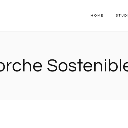
HOME
STUD
orche Sostenibl