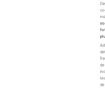
De
co
má
so
fo
pl
Ad
de
fr
de
in
te
de 