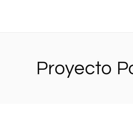
Skip
to
the
content
Proyecto P