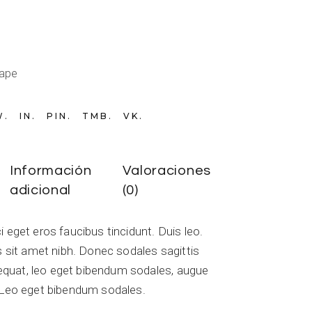
g
ape
W
IN
PIN
TMB
VK
Información
Valoraciones
adicional
(0)
i eget eros faucibus tincidunt. Duis leo.
is sit amet nibh. Donec sodales sagittis
quat, leo eget bibendum sodales, augue
. Leo eget bibendum sodales.