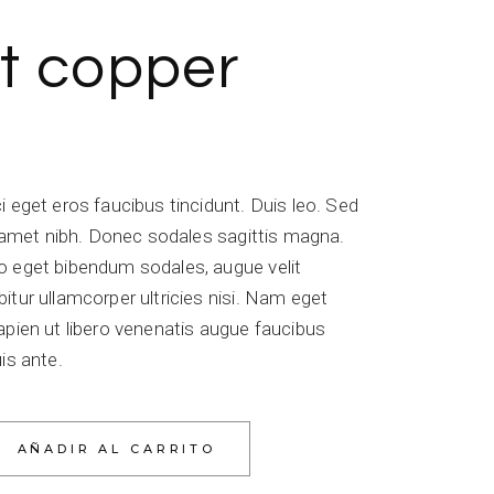
t copper
i eget eros faucibus tincidunt. Duis leo. Sed
it amet nibh. Donec sodales sagittis magna.
o eget bibendum sodales, augue velit
itur ullamcorper ultricies nisi. Nam eget
apien ut libero venenatis augue faucibus
is ante.
tity
AÑADIR AL CARRITO