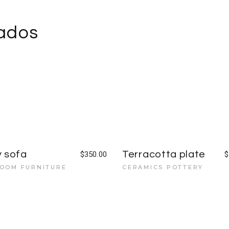
nados
 sofa
Terracotta plate
$
350.00
$
OOM FURNITURE
CERAMICS POTTERY