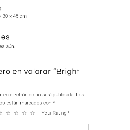
g
× 30 × 45 cm
nes
es aún.
ero en valorar “Bright
rreo electrónico no será publicada.
Los
ios están marcados con
*
Your Rating
*