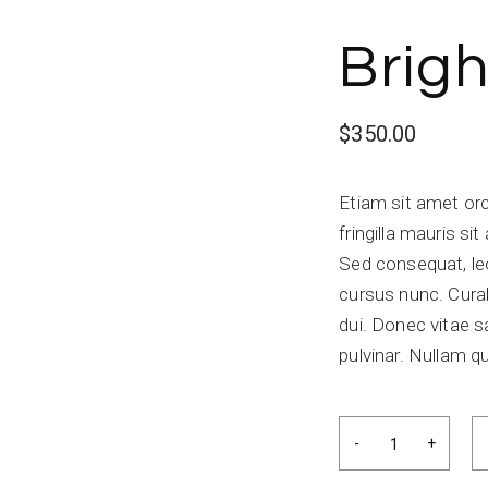
Brigh
$
350.00
Etiam sit amet orc
fringilla mauris s
Sed consequat, le
cursus nunc. Curab
dui. Donec vitae s
pulvinar. Nullam qu
Bright copper quan