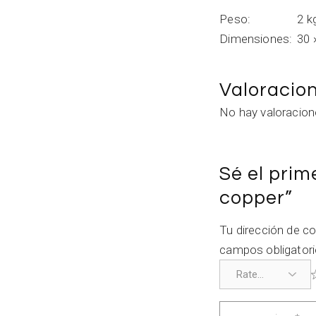
Peso
2 k
Dimensiones
30 
Valoracio
No hay valoracion
Sé el prim
copper”
Tu dirección de co
campos obligator