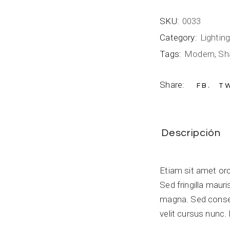
SKU:
0033
Category:
Lightin
Tags:
Modern
,
Sh
Share:
FB
T
Descripción
Etiam sit amet orc
Sed fringilla maur
magna. Sed conse
velit cursus nunc